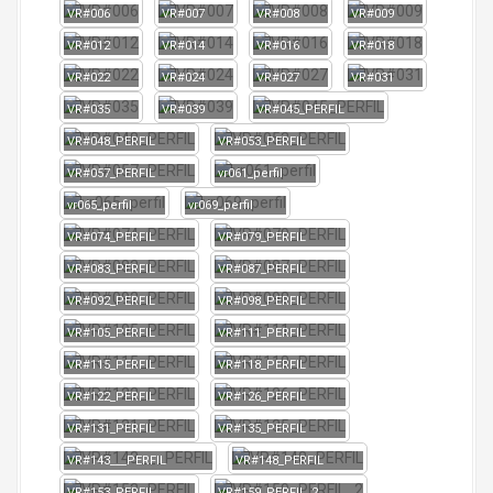
VR#006
VR#007
VR#008
VR#009
VR#012
VR#014
VR#016
VR#018
VR#022
VR#024
VR#027
VR#031
VR#035
VR#039
VR#045_PERFIL
VR#048_PERFIL
VR#053_PERFIL
VR#057_PERFIL
vr061_perfil
vr065_perfil
vr069_perfil
VR#074_PERFIL
VR#079_PERFIL
VR#083_PERFIL
VR#087_PERFIL
VR#092_PERFIL
VR#098_PERFIL
VR#105_PERFIL
VR#111_PERFIL
VR#115_PERFIL
VR#118_PERFIL
VR#122_PERFIL
VR#126_PERFIL
VR#131_PERFIL
VR#135_PERFIL
VR#143___PERFIL
VR#148_PERFIL
VR#153_PERFIL
VR#159_PERFIL_2