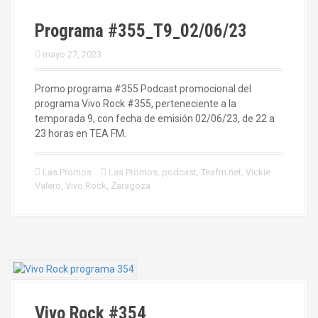
Programa #355_T9_02/06/23
mayo 27, 2023
Promo programa #355 Podcast promocional del
programa Vivo Rock #355, perteneciente a la
temporada 9, con fecha de emisión 02/06/23, de 22 a
23 horas en TEA FM.
Las Promos
Las Promos
,
podcast
,
Teafm.net
,
Vickie
Valero
,
Vivo Rock
,
Zaragoza
Vivo Rock #354