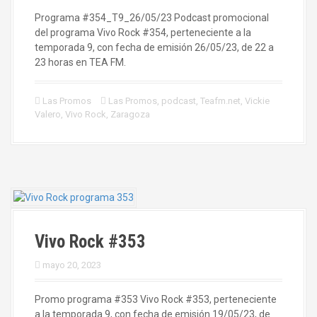
Programa #354_T9_26/05/23 Podcast promocional
del programa Vivo Rock #354, perteneciente a la
temporada 9, con fecha de emisión 26/05/23, de 22 a
23 horas en TEA FM.
Las Promos
Las Promos
,
podcast
,
Teafm.net
,
Vickie
Valero
,
Vivo Rock
,
Zaragoza
Vivo Rock #353
mayo 20, 2023
Promo programa #353 Vivo Rock #353, perteneciente
a la temporada 9, con fecha de emisión 19/05/23, de