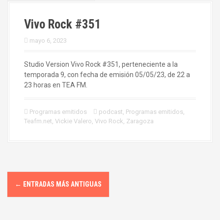
Vivo Rock #351
mayo 6, 2023
Studio Version Vivo Rock #351, perteneciente a la
temporada 9, con fecha de emisión 05/05/23, de 22 a
23 horas en TEA FM.
Programas emitidos
podcast
,
Programas emitidos
,
Teafm.net
,
Vickie Valero
,
Vivo Rock
,
Zaragoza
I
←
ENTRADAS MÁS ANTIGUAS
r
a