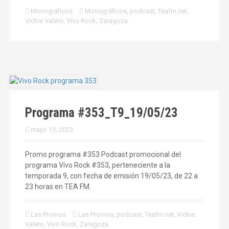
Monográficos
Monográficos
,
podcast
,
Teafm.net
,
Vickie Valero
,
Vivo Rock
,
Zaragoza
Programa #353_T9_19/05/23
mayo 13, 2023
Promo programa #353 Podcast promocional del
programa Vivo Rock #353, perteneciente a la
temporada 9, con fecha de emisión 19/05/23, de 22 a
23 horas en TEA FM.
Las Promos
Las Promos
,
podcast
,
Teafm.net
,
Vickie
Valero
,
Vivo Rock
,
Zaragoza