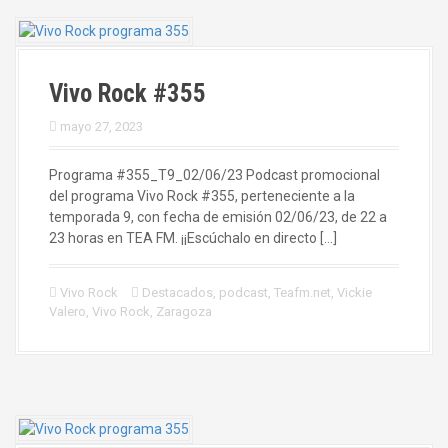
Vivo Rock #355
mayo 27, 2023
Programa #355_T9_02/06/23 Podcast promocional
del programa Vivo Rock #355, perteneciente a la
temporada 9, con fecha de emisión 02/06/23, de 22 a
23 horas en TEA FM. ¡¡Escúchalo en directo […]
Vivo Rock
Destacados
,
podcast
,
Teafm.net
,
Vickie
Valero
,
Vivo Rock
,
Zaragoza