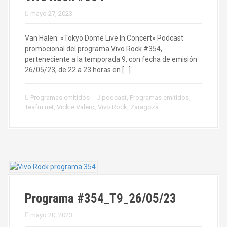
mayo 27, 2023
Van Halen: «Tokyo Dome Live In Concert» Podcast
promocional del programa Vivo Rock #354,
perteneciente a la temporada 9, con fecha de emisión
26/05/23, de 22 a 23 horas en […]
Programas emitidos
podcast
,
Programas emitidos
,
Teafm.net
,
Vickie Valero
,
Vivo Rock
,
Zaragoza
Programa #354_T9_26/05/23
mayo 20, 2023