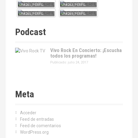
VR#261_PERFIL
VR#263_PERFIL
VR#265_PERFIL
VR#269_PERFIL
Podcast
Vivo Rock En Concierto: ¡Escucha
todos los programas!
Publicado: julio 24, 2017
Meta
Acceder
Feed de entradas
Feed de comentarios
WordPress.org