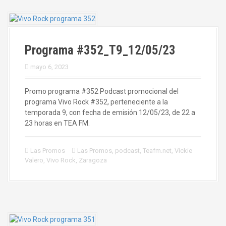
Programa #352_T9_12/05/23
mayo 6, 2023
Promo programa #352 Podcast promocional del
programa Vivo Rock #352, perteneciente a la
temporada 9, con fecha de emisión 12/05/23, de 22 a
23 horas en TEA FM.
Las Promos
Las Promos
,
podcast
,
Teafm.net
,
Vickie
Valero
,
Vivo Rock
,
Zaragoza