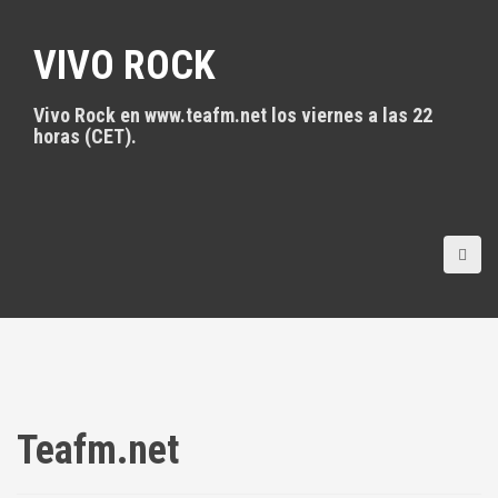
S
a
VIVO ROCK
l
t
a
Vivo Rock en www.teafm.net los viernes a las 22
r
horas (CET).
a
l
c
o
n
t
e
n
i
d
o
Teafm.net