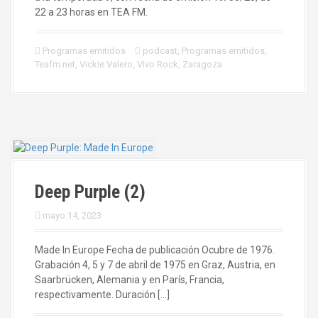
22 a 23 horas en TEA FM.
Programas emitidos
podcast
,
Programas emitidos
,
Teafm.net
,
Vickie Valero
,
Vivo Rock
,
Zaragoza
Deep Purple (2)
mayo 14, 2023
Made In Europe Fecha de publicación Ocubre de 1976.
Grabación 4, 5 y 7 de abril de 1975 en Graz, Austria, en
Saarbrücken, Alemania y en París, Francia,
respectivamente. Duración […]