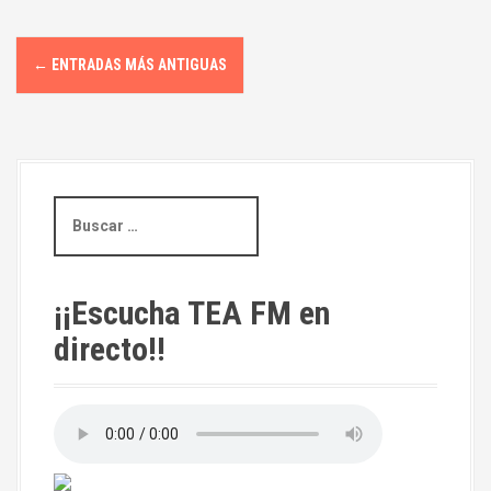
I
←
ENTRADAS MÁS ANTIGUAS
r
a
l
B
a
u
s
s
c
a
e
¡¡Escucha TEA FM en
r
directo!!
n
:
t
r
a