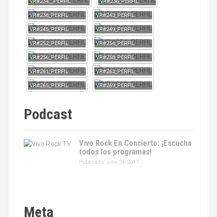
VR#234__PERFIL
VR#236_PERFIL
VR#238_PERFIL
VR#243_PERFIL
VR#245_PERFIL
VR#249_PERFIL
VR#252_PERFIL
VR#254_PERFIL
VR#256_PERFIL
VR#258_PERFIL
VR#261_PERFIL
VR#263_PERFIL
VR#265_PERFIL
VR#269_PERFIL
Podcast
Vivo Rock En Concierto: ¡Escucha
todos los programas!
Publicado: julio 24, 2017
Meta