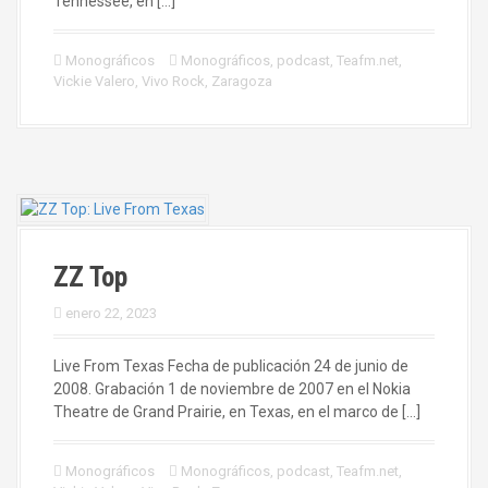
Tennessee, en […]
Monográficos
Monográficos
,
podcast
,
Teafm.net
,
Vickie Valero
,
Vivo Rock
,
Zaragoza
ZZ Top
enero 22, 2023
Live From Texas Fecha de publicación 24 de junio de
2008. Grabación 1 de noviembre de 2007 en el Nokia
Theatre de Grand Prairie, en Texas, en el marco de […]
Monográficos
Monográficos
,
podcast
,
Teafm.net
,