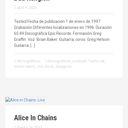
abril 9, 2023
Tested Fecha de publicación 1 de enero de 1997.
Grabación Diferentes localizaciones en 1996. Duración
65:49 Discográfica Epic Records. Formación Greg
Graffin: Voz. Brian Baker: Guitarra, coros. Greg Hetson:
Guitarra. […]
Monográficos
Monográficos
,
podcast
,
Teafm.net
,
Vickie Valero
,
Vivo Rock
,
Zaragoza
Alice In Chains
marzo 26, 2023