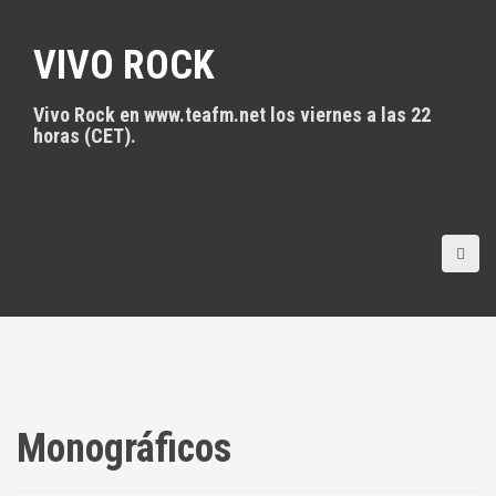
S
a
VIVO ROCK
l
t
a
Vivo Rock en www.teafm.net los viernes a las 22
r
horas (CET).
a
l
c
o
n
t
e
n
i
d
o
Monográficos