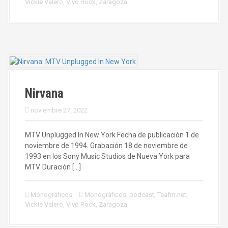
Vickie Valero
,
Vivo Rock
,
Zaragoza
Nirvana
noviembre 27, 2022
MTV Unplugged In New York Fecha de publicación 1 de
noviembre de 1994. Grabación 18 de noviembre de
1993 en los Sony Music Studios de Nueva York para
MTV. Duración […]
Monográficos
Monográficos
,
podcast
,
Teafm.net
,
Vickie Valero
,
Vivo Rock
,
Zaragoza