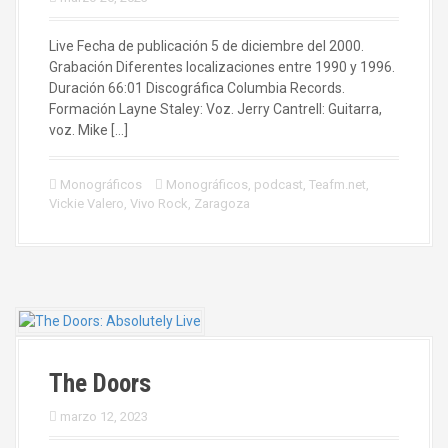
Live Fecha de publicación 5 de diciembre del 2000.
Grabación Diferentes localizaciones entre 1990 y 1996.
Duración 66:01 Discográfica Columbia Records.
Formación Layne Staley: Voz. Jerry Cantrell: Guitarra,
voz. Mike […]
Monográficos
Monográficos
,
podcast
,
Teafm.net
,
Vickie Valero
,
Vivo Rock
,
Zaragoza
The Doors
marzo 12, 2023