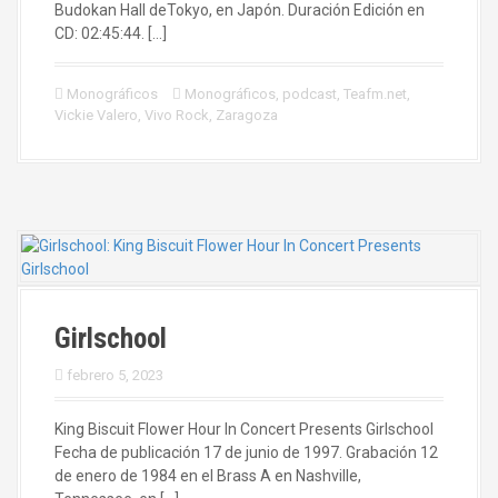
Budokan Hall deTokyo, en Japón. Duración Edición en
CD: 02:45:44. […]
Monográficos
Monográficos
,
podcast
,
Teafm.net
,
Vickie Valero
,
Vivo Rock
,
Zaragoza
Girlschool
febrero 5, 2023
King Biscuit Flower Hour In Concert Presents Girlschool
Fecha de publicación 17 de junio de 1997. Grabación 12
de enero de 1984 en el Brass A en Nashville,