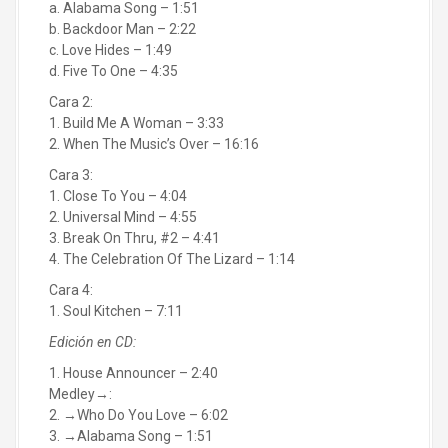
a. Alabama Song – 1:51
b. Backdoor Man – 2:22
c. Love Hides – 1:49
d. Five To One – 4:35
Cara 2:
1. Build Me A Woman – 3:33
2. When The Music’s Over – 16:16
Cara 3:
1. Close To You – 4:04
2. Universal Mind – 4:55
3. Break On Thru, #2 – 4:41
4. The Celebration Of The Lizard – 1:14
Cara 4:
1. Soul Kitchen – 7:11
Edición en CD:
1. House Announcer – 2:40
Medley→:
2. →Who Do You Love – 6:02
3. →Alabama Song – 1:51