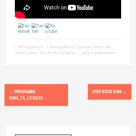
Monográficos
Monográficos
,
podcast
,
Teafm.net
,
Vickie Valero
,
Vivo Rock
,
Zaragoza
enlace permanente
N
←
PROGRAMA
VIVO ROCK #344
→
a
#344_T9_17/03/23
v
e