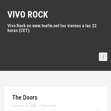
S
a
VIVO ROCK
l
t
a
Vivo Rock en www.teafm.net los viernes a las 22
r
horas (CET).
a
l
c
o
n
t
e
n
i
d
o
The Doors
marzo 12, 2023
Vivo Rock