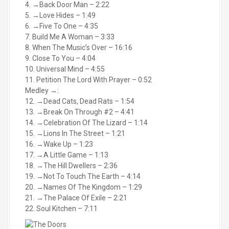
4. →Back Door Man – 2:22
5. →Love Hides – 1:49
6. →Five To One – 4:35
7. Build Me A Woman – 3:33
8. When The Music’s Over – 16:16
9. Close To You – 4:04
10. Universal Mind – 4:55
11. Petition The Lord With Prayer – 0:52
Medley →:
12. →Dead Cats, Dead Rats – 1:54
13. →Break On Through #2 – 4:41
14. →Celebration Of The Lizard – 1:14
15. →Lions In The Street – 1:21
16. →Wake Up – 1:23
17. →A Little Game – 1:13
18. →The Hill Dwellers – 2:36
19. →Not To Touch The Earth – 4:14
20. →Names Of The Kingdom – 1:29
21. →The Palace Of Exile – 2:21
22. Soul Kitchen – 7:11