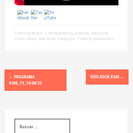
Monográficos
Monográficos
,
podcast
,
Teafm.net
,
Vickie Valero
,
Vivo Rock
,
Zaragoza
enlace permanente
N
←
PROGRAMA
VIVO ROCK #348
→
a
#348_T9_14/04/23
v
e
g
B
u
a