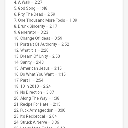
4. A Walk – 2:27
5. God Song – 1:48
6. Pity The Dead – 2:59
7. One Thousand More Fools – 1:39
8. Drunk Sincerity – 2:17
9. Generator – 3:23
10. Change Of Ideas – 0:59
11. Portrait Of Authority – 2:52
12. What It Is – 2:20
13. Dream Of Unity – 2:50
14. Sanity – 2:43
15. American Jesus – 3:15
16. Do What You Want – 1:15
17. Part III – 2:54
18. 10 In 2010 – 2:24
19. No Direction – 3:07
20. Along The Way – 1:38
21. Recipe For Hate – 2:15
22. Fuck Armageddon – 3:00
23. It’s Reciprocal – 2:04
24. Struck A Nerve – 3:36