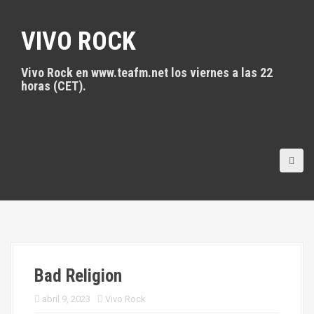
S
a
VIVO ROCK
l
t
a
Vivo Rock en www.teafm.net los viernes a las 22
r
horas (CET).
a
l
c
o
n
t
e
n
i
d
o
Bad Religion
abril 9, 2023
Vivo Rock