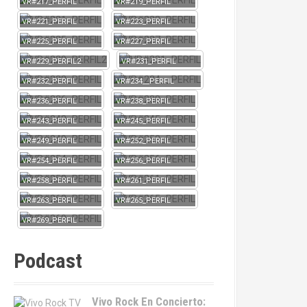
VR#217_PERFIL
VR#219_PERFIL
VR#221_PERFIL
VR#223_PERFIL
VR#225_PERFIL
VR#227_PERFIL
VR#229_PERFIL2
VR#231_PERFIL
VR#232_PERFIL
VR#234__PERFIL
VR#236_PERFIL
VR#238_PERFIL
VR#243_PERFIL
VR#245_PERFIL
VR#249_PERFIL
VR#252_PERFIL
VR#254_PERFIL
VR#256_PERFIL
VR#258_PERFIL
VR#261_PERFIL
VR#263_PERFIL
VR#265_PERFIL
VR#269_PERFIL
Podcast
Vivo Rock En Concierto: