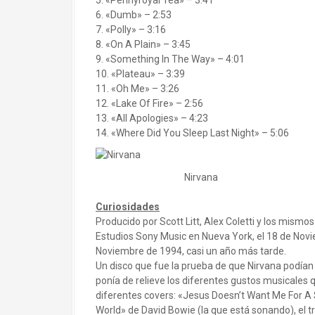
6. «Dumb» – 2:53
7. «Polly» – 3:16
8. «On A Plain» – 3:45
9. «Something In The Way» – 4:01
10. «Plateau» – 3:39
11. «Oh Me» – 3:26
12. «Lake Of Fire» – 2:56
13. «All Apologies» – 4:23
14. «Where Did You Sleep Last Night» – 5:06
Nirvana
Curiosidades
Producido por Scott Litt, Alex Coletti y los mism
Estudios Sony Music en Nueva York, el 18 de Novi
Noviembre de 1994, casi un año más tarde.
Un disco que fue la prueba de que Nirvana podían 
ponía de relieve los diferentes gustos musicales
diferentes covers: «Jesus Doesn’t Want Me For
World» de David Bowie (la que está sonando), el t