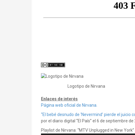
Logotipo de Nirvana
Enlaces de interés
Página web oficial de Nirvana.
“El bebé desnudo de ‘Nevermind’ pierde el juicio co
por el diario digital “El País” el 6 de septiembre de
Playlist de Nirvana: “MTV Unplugged in New York