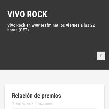
S
a
VIVO ROCK
l
t
a
Vivo Rock en www.teafm.net los viernes a las 22
r
horas (CET).
a
l
c
o
n
t
e
n
i
d
o
Relación de premios
abril 25, 2016
Vivo Rock