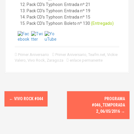
Pack CD’s Typhoon: Entrada nº 21
Pack CD’s Typhoon: Entrada nº 19
Pack CD’s Typhoon: Entrada nº 15
Pack CD’s Typhoon: Boleto nº 130
(Entregado)
Primer Aniversario
Primer Aniversario
,
Teafm.net
,
Vickie
Valero
,
Vivo Rock
,
Zaragoza
enlace permanente
N
←
VIVO ROCK #044
PROGRAMA
a
#046_TEMPORADA
2_06/05/2016
→
v
e