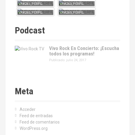
VR#261_PERFIL
VR#263_PERFIL
VR#265_PERFIL
VR#269_PERFIL
Podcast
Vivo Rock En Concierto: ¡Escucha
todos los programas!
Publicado: julio 24, 2017
Meta
Acceder
Feed de entradas
Feed de comentarios
WordPress.org