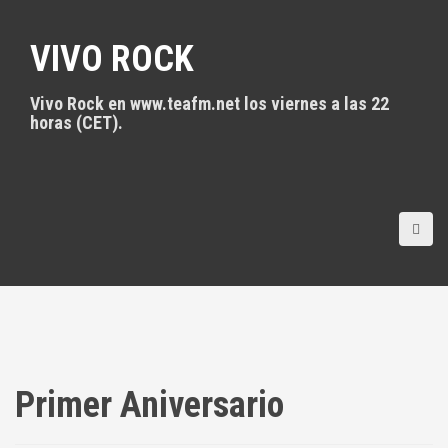
S
a
VIVO ROCK
l
t
a
Vivo Rock en www.teafm.net los viernes a las 22
r
horas (CET).
a
l
c
o
n
t
e
n
i
d
o
Primer Aniversario