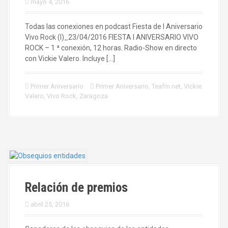
mayo 4, 2016
Todas las conexiones en podcast Fiesta de I Aniversario
Vivo Rock (I)_23/04/2016 FIESTA I ANIVERSARIO VIVO
ROCK – 1 ª conexión, 12 horas. Radio-Show en directo
con Vickie Valero. Incluye […]
Primer Aniversario
Primer Aniversario
,
Teafm.net
,
Vickie
Valero
,
Vivo Rock
,
Zaragoza
Relación de premios
abril 25, 2016