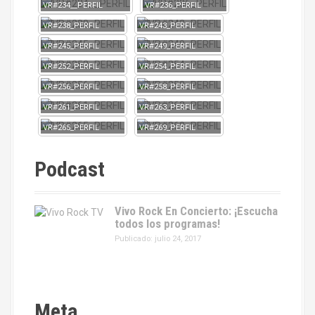
VR#234__PERFIL
VR#236_PERFIL
VR#238_PERFIL
VR#243_PERFIL
VR#245_PERFIL
VR#249_PERFIL
VR#252_PERFIL
VR#254_PERFIL
VR#256_PERFIL
VR#258_PERFIL
VR#261_PERFIL
VR#263_PERFIL
VR#265_PERFIL
VR#269_PERFIL
Podcast
Vivo Rock En Concierto: ¡Escucha
todos los programas!
Publicado: julio 24, 2017
Meta