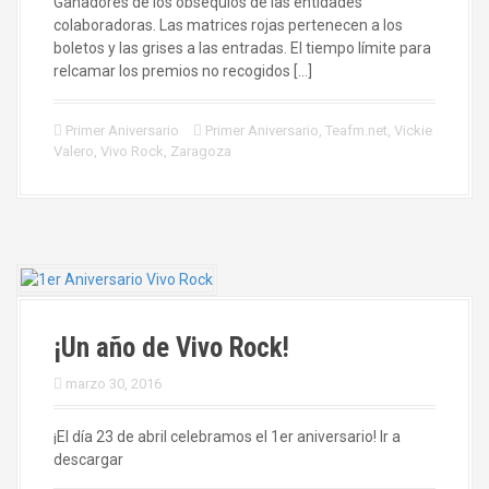
Ganadores de los obsequios de las entidades
colaboradoras. Las matrices rojas pertenecen a los
boletos y las grises a las entradas. El tiempo límite para
relcamar los premios no recogidos […]
Primer Aniversario
Primer Aniversario
,
Teafm.net
,
Vickie
Valero
,
Vivo Rock
,
Zaragoza
¡Un año de Vivo Rock!
marzo 30, 2016
¡El día 23 de abril celebramos el 1er aniversario! Ir a
descargar