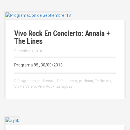
Vivo Rock En Concierto: Annaia +
The Lines
octubre 1, 2018
Programa 85_30/09/2018
Programas en directo
En directo
,
podcast
,
Teafm.net
,
Vickie Valero
,
Vivo Rock
,
Zaragoza