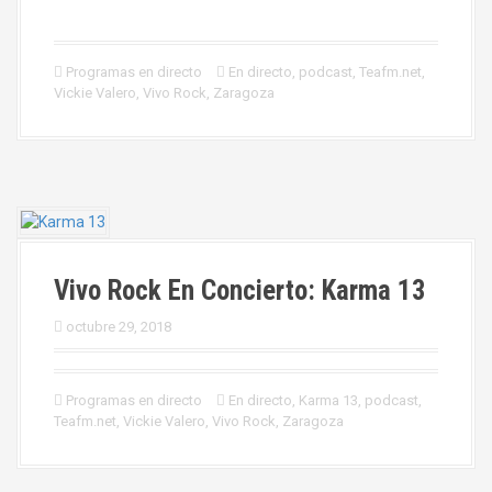
Programas en directo
En directo
,
podcast
,
Teafm.net
,
Vickie Valero
,
Vivo Rock
,
Zaragoza
Vivo Rock En Concierto: Karma 13
octubre 29, 2018
Programas en directo
En directo
,
Karma 13
,
podcast
,
Teafm.net
,
Vickie Valero
,
Vivo Rock
,
Zaragoza