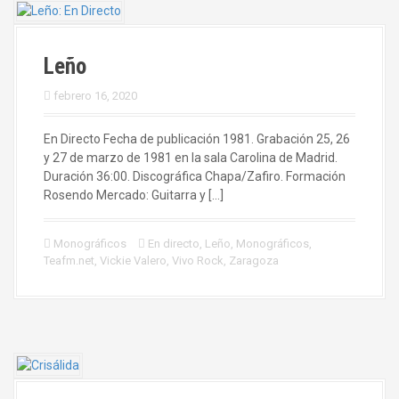
Leño
febrero 16, 2020
En Directo Fecha de publicación 1981. Grabación 25, 26
y 27 de marzo de 1981 en la sala Carolina de Madrid.
Duración 36:00. Discográfica Chapa/Zafiro. Formación
Rosendo Mercado: Guitarra y […]
Monográficos
En directo
,
Leño
,
Monográficos
,
Teafm.net
,
Vickie Valero
,
Vivo Rock
,
Zaragoza