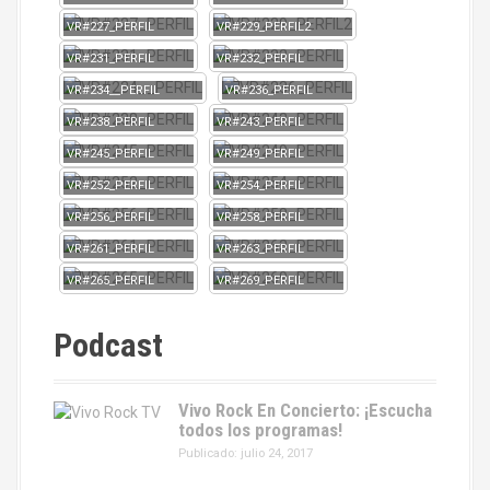
VR#227_PERFIL
VR#229_PERFIL2
VR#231_PERFIL
VR#232_PERFIL
VR#234__PERFIL
VR#236_PERFIL
VR#238_PERFIL
VR#243_PERFIL
VR#245_PERFIL
VR#249_PERFIL
VR#252_PERFIL
VR#254_PERFIL
VR#256_PERFIL
VR#258_PERFIL
VR#261_PERFIL
VR#263_PERFIL
VR#265_PERFIL
VR#269_PERFIL
Podcast
Vivo Rock En Concierto: ¡Escucha
todos los programas!
Publicado: julio 24, 2017