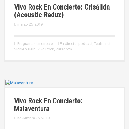
Vivo Rock En Concierto: Crisálida
(Acoustic Redux)
marzo 25, 2019
Programas en directo
En directo
,
podcast
,
Teafm.net
,
Vickie Valero
,
Vivo Rock
,
Zaragoza
Vivo Rock En Concierto:
Malaventura
noviembre 26, 2018