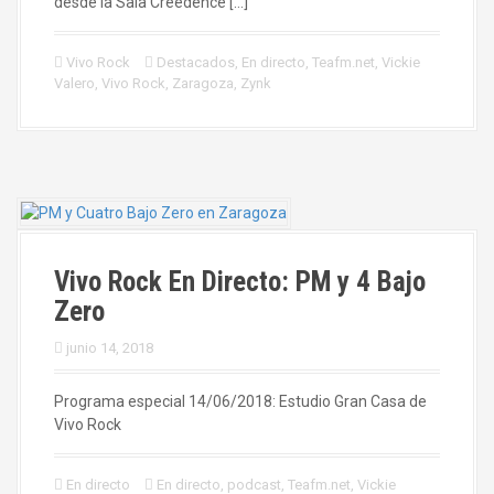
desde la Sala Creedence […]
Vivo Rock
Destacados
,
En directo
,
Teafm.net
,
Vickie
Valero
,
Vivo Rock
,
Zaragoza
,
Zynk
Vivo Rock En Directo: PM y 4 Bajo
Zero
junio 14, 2018
Programa especial 14/06/2018: Estudio Gran Casa de
Vivo Rock
En directo
En directo
,
podcast
,
Teafm.net
,
Vickie