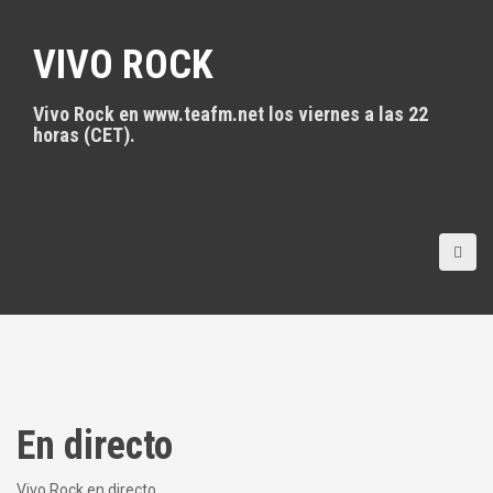
S
a
VIVO ROCK
l
t
a
Vivo Rock en www.teafm.net los viernes a las 22
r
horas (CET).
a
l
c
o
n
t
e
n
i
d
o
En directo
Vivo Rock en directo.