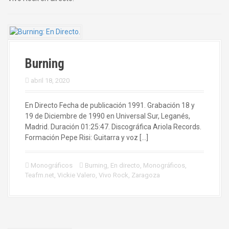
Burning
abril 18, 2020
En Directo Fecha de publicación 1991. Grabación 18 y
19 de Diciembre de 1990 en Universal Sur, Leganés,
Madrid. Duración 01:25:47. Discográfica Ariola Records.
Formación Pepe Risi: Guitarra y voz […]
Monográficos
Burning
,
En directo
,
Monográficos
,
Teafm.net
,
Vickie Valero
,
Vivo Rock
,
Zaragoza